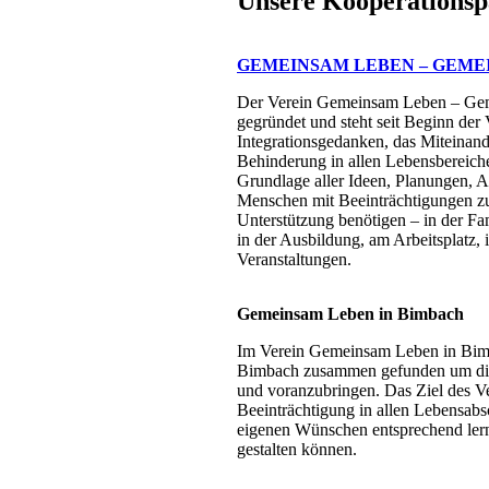
Unsere Kooperationsp
GEMEINSAM LEBEN – GEMEI
Der Verein Gemeinsam Leben – Gem
gegründet und steht seit Beginn der V
Integrationsgedanken, das Miteinan
Behinderung in allen Lebensbereich
Grundlage aller Ideen, Planungen, Ak
Menschen mit Beeinträchtigungen zu
Unterstützung benötigen – in der Fam
in der Ausbildung, am Arbeitsplatz, i
Veranstaltungen.
Gemeinsam Leben in Bimbach
Im Verein Gemeinsam Leben in Bim
Bimbach zusammen gefunden um die I
und voranzubringen. Das Ziel des Ve
Beeinträchtigung in allen Lebensabsc
eigenen Wünschen entsprechend lerne
gestalten können.